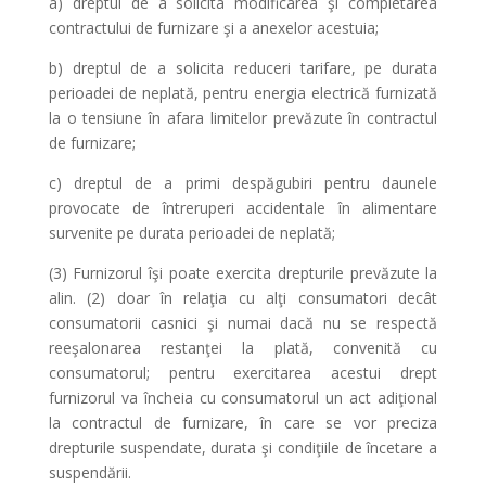
a) dreptul de a solicita modificarea şi completarea
contractului de furnizare şi a anexelor acestuia;
b) dreptul de a solicita reduceri tarifare, pe durata
perioadei de neplată, pentru energia electrică furnizată
la o tensiune în afara limitelor prevăzute în contractul
de furnizare;
c) dreptul de a primi despăgubiri pentru daunele
provocate de întreruperi accidentale în alimentare
survenite pe durata perioadei de neplată;
(3) Furnizorul îşi poate exercita drepturile prevăzute la
alin. (2) doar în relaţia cu alţi consumatori decât
consumatorii casnici şi numai dacă nu se respectă
reeşalonarea restanţei la plată, convenită cu
consumatorul; pentru exercitarea acestui drept
furnizorul va încheia cu consumatorul un act adiţional
la contractul de furnizare, în care se vor preciza
drepturile suspendate, durata şi condiţiile de încetare a
suspendării.