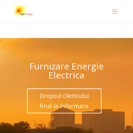
Furnizare Energie
Electrica
Dreptul clientului
final la informare