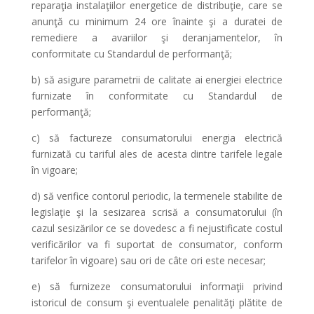
reparaţia instalaţiilor energetice de distribuţie, care se
anunţă cu minimum 24 ore înainte şi a duratei de
remediere a avariilor şi deranjamentelor, în
conformitate cu Standardul de performanţă;
b) să asigure parametrii de calitate ai energiei electrice
furnizate în conformitate cu Standardul de
performanţă;
c) să factureze consumatorului energia electrică
furnizată cu tariful ales de acesta dintre tarifele legale
în vigoare;
d) să verifice contorul periodic, la termenele stabilite de
legislaţie şi la sesizarea scrisă a consumatorului (în
cazul sesizărilor ce se dovedesc a fi nejustificate costul
verificărilor va fi suportat de consumator, conform
tarifelor în vigoare) sau ori de câte ori este necesar;
e) să furnizeze consumatorului informaţii privind
istoricul de consum şi eventualele penalităţi plătite de