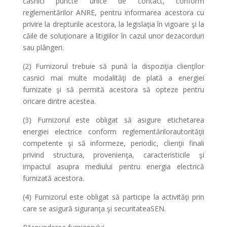
casnici puncte unice de contact, conform
reglementărilor ANRE, pentru informarea acestora cu
privire la drepturile acestora, la legislaţia în vigoare şi la
căile de soluţionare a litigiilor în cazul unor dezacorduri
sau plângeri.
(2) Furnizorul trebuie să pună la dispoziţia clienţilor
casnici mai multe modalităţi de plată a energiei
furnizate şi să permită acestora să opteze pentru
oricare dintre acestea.
(3) Furnizorul este obligat să asigure etichetarea
energiei electrice conform reglementărilorautorităţii
competente şi să informeze, periodic, clienţii finali
privind structura, provenienţa, caracteristicile şi
impactul asupra mediului pentru energia electrică
furnizată acestora.
(4) Furnizorul este obligat să participe la activităţi prin
care se asigură siguranţa şi securitateaSEN.