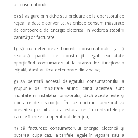
a consumatorului;
e) să asigure prin citire sau preluare de la operatorul de
reţea, la datele convenite, valorilede consum măsurate
de contoarele de energie electrică, în vederea stabilirii
cantităţilor facturate;
f) să nu deterioreze bunurile consumatorului şi să
readucă parţile de construcţii legal executate
aparţinând consumatorului la starea lor funcţionala
iniţială, dacă au fost deteriorate din vina sa;
g) să permită accesul delegatului consumatorului la
grupurile de măsurare atunci când acestea sunt
montate în instalatia furnizorului, dacă acesta este şi
operator de distribuţie. În caz contrar, furnizorul va
prevedea posibilitatea acestui acces în contractele pe
care le încheie cu operatorul de reţea;
h) să factureze consumatorului energia electrică şi
puterea, dupa caz, la tarifele legale în vigoare sau la