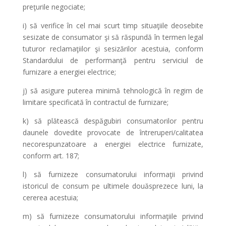
preţurile negociate;
i) să verifice în cel mai scurt timp situaţiile deosebite
sesizate de consumator şi să răspundă în termen legal
tuturor reclamaţiilor şi sesizărilor acestuia, conform
Standardului de performanţă pentru serviciul de
furnizare a energiei electrice;
j) să asigure puterea minimă tehnologică în regim de
limitare specificată în contractul de furnizare;
k) să plătească despăgubiri consumatorilor pentru
daunele dovedite provocate de întreruperi/calitatea
necorespunzatoare a energiei electrice furnizate,
conform art. 187;
l) să furnizeze consumatorului informaţii privind
istoricul de consum pe ultimele douăsprezece luni, la
cererea acestuia;
m) să furnizeze consumatorului informaţiile privind