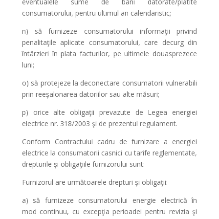
eventualele sume de bani datorate/plătite
consumatorului, pentru ultimul an calendaristic;
n) să furnizeze consumatorului informaţii privind
penalitaţile aplicate consumatorului, care decurg din
întârzieri în plata facturilor, pe ultimele douasprezece
luni;
o) să protejeze la deconectare consumatorii vulnerabili
prin reeşalonarea datoriilor sau alte măsuri;
p) orice alte obligaţii prevazute de Legea energiei
electrice nr. 318/2003 şi de prezentul regulament.
Conform Contractului cadru de furnizare a energiei
electrice la consumatorii casnici cu tarife reglementate,
drepturile şi obligaţiile furnizorului sunt:
Furnizorul are următoarele drepturi şi obligaţii:
a) să furnizeze consumatorului energie electrică în
mod continuu, cu excepţia perioadei pentru revizia şi